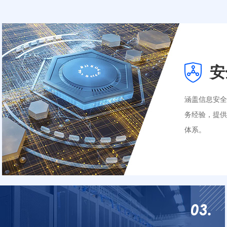
安
涵盖信息安
务经验，提
体系。
DDos高防
网站安全监
等保测评整