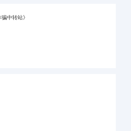
诈骗中转站》